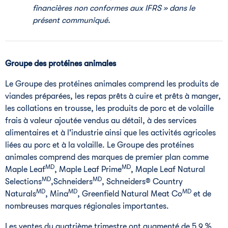
financières non conformes aux IFRS » dans le
présent communiqué.
Groupe des protéines animales
Le Groupe
des protéines animales comprend les produits de
viandes préparées, les repas prêts à cuire et prêts à manger,
les collations en trousse, les produits de porc et de volaille
frais à valeur ajoutée vendus au détail, à des services
alimentaires et à l'industrie ainsi que les activités agricoles
liées au porc et à la volaille.
Le Groupe
des protéines
animales comprend des marques de premier plan comme
MD
MD
Maple Leaf
, Maple Leaf Prime
, Maple Leaf Natural
MD
MD
Selections
,Schneiders
, Schneiders® Country
MD
MD
MD
Naturals
, Mina
, Greenfield Natural Meat Co
et de
nombreuses marques régionales importantes.
Les ventes du quatrième trimestre ont augmenté de 5,9 %