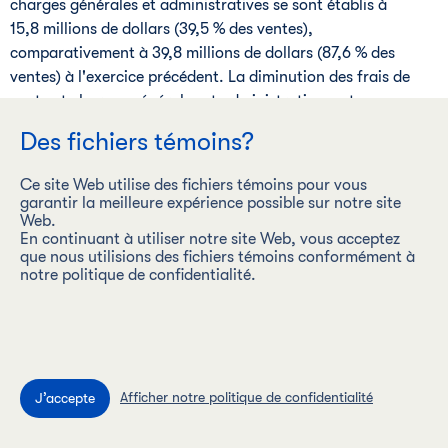
charges générales et administratives se sont établis à
15,8 millions de dollars (39,5 % des ventes),
comparativement à 39,8 millions de dollars (87,6 % des
ventes) à l'exercice précédent. La diminution des frais de
vente et charges générales et administratives est
principalement attribuable à la baisse des dépenses de
Des fichiers témoins?
publicité et des coûts de personnel résultant du plan de
restructuration mis en œuvre vers la fin du deuxième
Ce site Web utilise des fichiers témoins pour vous
trimestre.
garantir la meilleure expérience possible sur notre site
Web.
Au quatrième trimestre de 2022, le résultat d'exploitation
En continuant à utiliser notre site Web, vous acceptez
que nous utilisions des fichiers témoins conformément à
ajusté s'est soldé par une perte de 26,2 millions de dollars,
notre politique de confidentialité.
comparativement à une perte de 47,8 millions de dollars au
dernier exercice. La progression du résultat d'exploitation
ajusté s'inscrit dans la tendance des facteurs
susmentionnés.
Le BAIIA ajusté du quatrième trimestre de 2022 constitue
Afficher notre politique de confidentialité
une perte de 20,4 millions de dollars, comparativement à
une perte de 43,9 millions de dollars à l'exercice précédent,