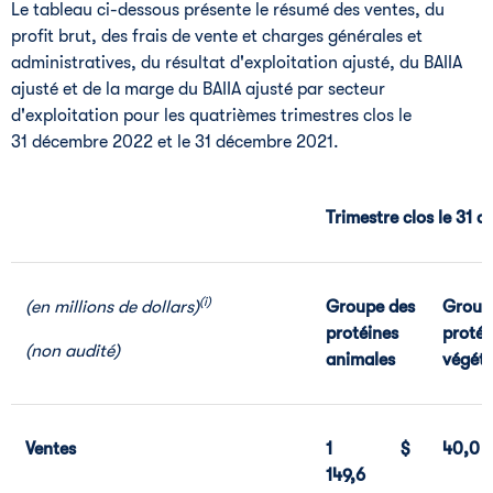
Le tableau ci-dessous présente le résumé des ventes, du
profit brut, des frais de vente et charges générales et
administratives, du résultat d'exploitation ajusté, du BAIIA
ajusté et de la marge du BAIIA ajusté par secteur
d'exploitation pour les quatrièmes trimestres clos le
31 décembre 2022 et le 31 décembre 2021.
Trimestre clos le 31
(i)
(en millions de dollars)
Groupe des
Group
protéines
protéi
(non audité)
animales
végéta
Ventes
1
$
40,0
149,6