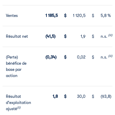
Ventes
1 185,5
$
1 120,5
$
5,8 %
(iii)
Résultat net
(41,5)
$
1,9
$
n.s.
(iii)
(Perte)
(0,34)
$
0,02
$
n.s.
bénéfice de
base par
action
Résultat
1,8
$
30,0
$
(93,8) 
d'exploitation
(ii)
ajusté