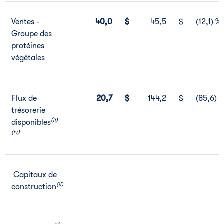
Ventes -
40,0
$
45,5
$
(12,1) %
Groupe des
protéines
végétales
Flux de
20,7
$
144,2
$
(85,6) 
trésorerie
(ii)
disponibles
(iv)
Capitaux de
(ii)
construction