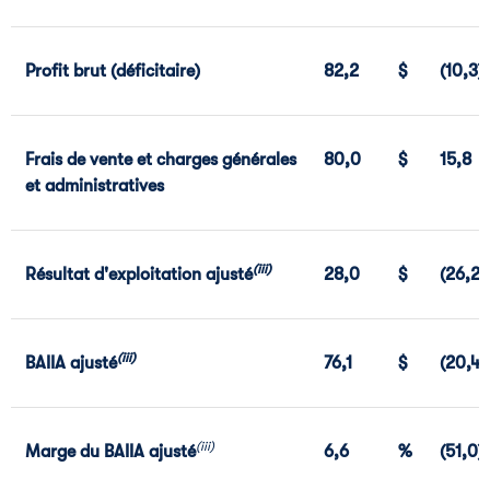
Profit brut (déficitaire)
82,2
$
(10,3)
Frais de vente et charges générales
80,0
$
15,8
et administratives
(iii)
Résultat d'exploitation ajusté
28,0
$
(26,2)
(iii)
BAIIA ajusté
76,1
$
(20,4)
(iii)
Marge du BAIIA ajusté
6,6
%
(51,0)