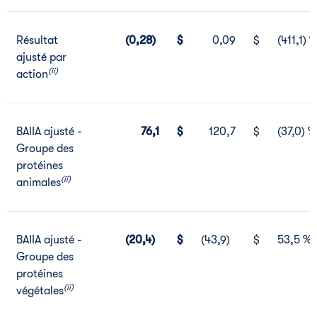
Résultat
(0,28)
$
0,09
$
(411,1) 
ajusté par
(ii)
action
BAIIA ajusté -
76,1
$
120,7
$
(37,0) %
Groupe des
protéines
(ii)
animales
BAIIA ajusté -
(20,4)
$
(43,9)
$
53,5 %
Groupe des
protéines
(ii)
végétales