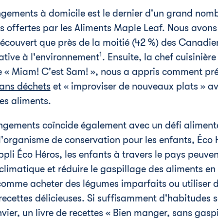
ngements à domicile est le dernier d'un grand nom
s offertes par les Aliments Maple Leaf. Nous avon
découvert que près de la moitié (42 %) des Canadie
1
lative à l'environnement
. Ensuite, la chef cuisiniè
te « Miam! C'est Sam! », nous a appris comment pr
sans déchets
et « improviser de nouveaux plats » ave
des aliments.
ngements coïncide également avec un défi alimenta
 l'organisme de conservation pour les enfants, Éco 
ppli Éco Héros, les enfants à travers le pays peuve
limatique et réduire le gaspillage des aliments en
comme acheter des légumes imparfaits ou utiliser d
recettes délicieuses. Si suffisamment d'habitudes s
nvier, un livre de recettes « Bien manger, sans gaspi