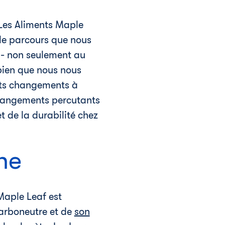
Les Aliments Maple
 le parcours que nous
e - non seulement au
bien que nous nous
tits changements à
changements percutants
et de la durabilité chez
ne
Maple Leaf est
arboneutre et de
son