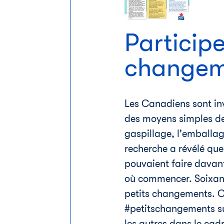
Participe
changeme
Les Canadiens sont inv
des moyens simples de 
gaspillage, l'emballag
recherche a révélé que
pouvaient faire davant
où commencer. Soixant
petits changements. Ceu
#petitschangements su
les autres dans le ca