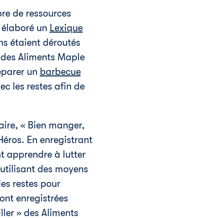
bre de ressources
s élaboré un
Lexique
ns étaient déroutés
re des Aliments Maple
éparer un
barbecue
c les restes afin de
ire, « Bien manger,
Héros. En enregistrant
nt apprendre à lutter
 utilisant des moyens
es restes pour
ont enregistrées
ller » des Aliments