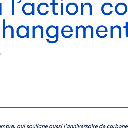
 l’action co
 changemen
e
bre, qui souligne aussi l'anniversaire de carboneut