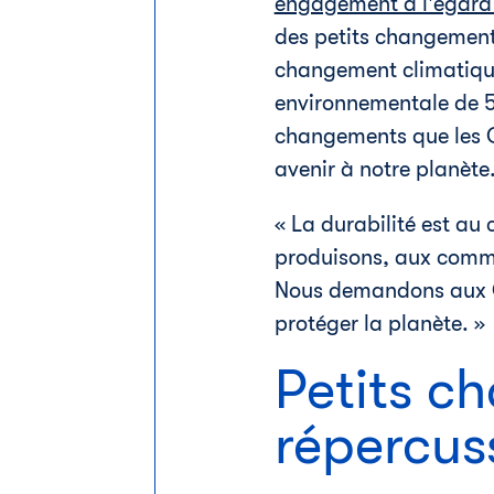
engagement à l'égard d
des petits changements
changement climatique
environnementale de 50
changements que les C
avenir à notre planète
« La durabilité est au
produisons, aux commu
Nous demandons aux C
protéger la planète. »
Petits c
répercus