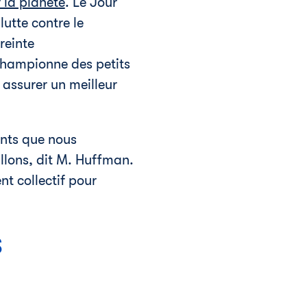
 la planète
.
Le Jour
utte contre le
reinte
 championne des petits
assurer un meilleur
ents que nous
llons, dit M. Huffman.
 collectif pour
s