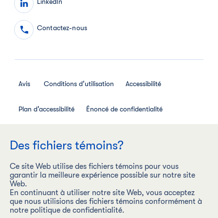
LinkedIn
Contactez-nous
Avis
Conditions d’utilisation
Accessibilité
Plan d’accessibilité
Énoncé de confidentialité
Avis de confidentialité des employés
Des fichiers témoins?
Règlement interne relatif aux médias sociaux
Ce site Web utilise des fichiers témoins pour vous
garantir la meilleure expérience possible sur notre site
Web.
En continuant à utiliser notre site Web, vous acceptez
que nous utilisions des fichiers témoins conformément à
Les Aliments Maple Leaf Inc. (« Les Aliments Maple Leaf ») est
notre politique de confidentialité.
une entreprise carboneutre dont la vision est d’être l’entreprise