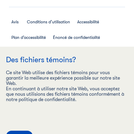
Avis
Conditions d’utilisation
Accessibilité
Plan d’accessibilité
Énoncé de confidentialité
Avis de confidentialité des employés
Des fichiers témoins?
Règlement interne relatif aux médias sociaux
Ce site Web utilise des fichiers témoins pour vous
garantir la meilleure expérience possible sur notre site
Web.
En continuant à utiliser notre site Web, vous acceptez
que nous utilisions des fichiers témoins conformément à
Les Aliments Maple Leaf Inc. (« Les Aliments Maple Leaf ») est
notre politique de confidentialité.
une entreprise carboneutre dont la vision est d’être l’entreprise
de produits de protéines la plus durable au monde, en
produisant de façon responsable des produits alimentaires
sous des marques de premier plan.