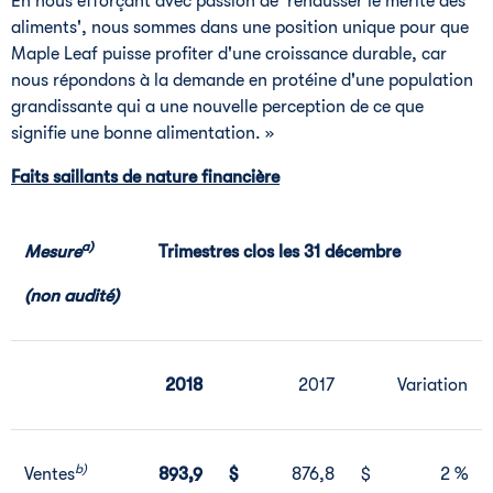
En nous efforçant avec passion de 'rehausser le mérite des
aliments', nous sommes dans une position unique pour que
Maple Leaf puisse profiter d'une croissance durable, car
nous répondons à la demande en protéine d'une population
grandissante qui a une nouvelle perception de ce que
signifie une bonne alimentation. »
Faits saillants de nature financière
a)
Mesure
Trimestres clos les 31 décembre
(non audité)
2018
2017
Variation
b)
Ventes
893,9
$
876,8
$
2 %