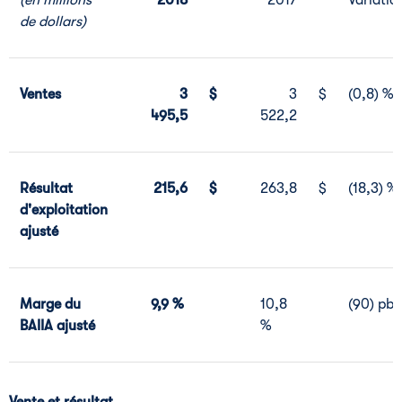
(en millions
2018
2017
Variatio
de dollars)
Ventes
3
$
3
$
(0,8) %
495,5
522,2
Résultat
215,6
$
263,8
$
(18,3) %
d'exploitation
ajusté
Marge du
9,9 %
10,8
(90) pb
BAIIA ajusté
%