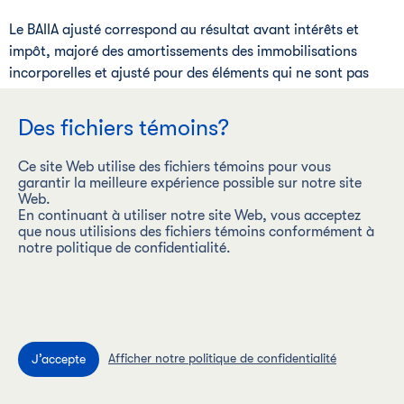
Le BAIIA ajusté correspond au résultat avant intérêts et
impôt, majoré des amortissements des immobilisations
incorporelles et ajusté pour des éléments qui ne sont pas
considérés comme représentatifs des activités d'exploitation
courantes de l'entreprise et des éléments pour lesquels
Des fichiers témoins?
l'incidence économique des opérations se reflétera dans le
résultat des périodes ultérieures lorsque l'actif sous-jacent
Ce site Web utilise des fichiers témoins pour vous
sera vendu ou transféré. Le tableau suivant présente un
garantir la meilleure expérience possible sur notre site
Web.
rapprochement du résultat net présenté aux termes des IFRS
En continuant à utiliser notre site Web, vous acceptez
dans les états consolidés des résultats audités et du BAIIA
que nous utilisions des fichiers témoins conformément à
ajusté pour les trimestres et les exercices clos le
notre politique de confidentialité.
31 décembre, comme il est indiqué ci-dessous. La direction
estime que le BAIIA ajusté est utile pour évaluer le rendement
des activités courantes de la société, ainsi que sa capacité à
générer des flux de trésorerie pour financer ses besoins en
liquidités, ce qui comprend le programme d'investissement
Afficher notre politique de confidentialité
en capital de la société.