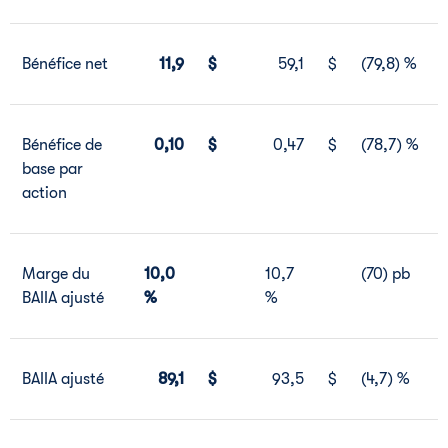
Bénéfice net
11,9
$
59,1
$
(79,8) %
Bénéfice de
0,10
$
0,47
$
(78,7) %
base par
action
Marge du
10,0
10,7
(70) pb
BAIIA ajusté
%
%
BAIIA ajusté
89,1
$
93,5
$
(4,7) %