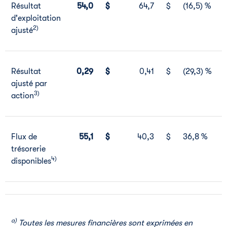
Résultat
54,0
$
64,7
$
(16,5) %
d'exploitation
2)
ajusté
Résultat
0,29
$
0,41
$
(29,3) %
ajusté par
3)
action
Flux de
55,1
$
40,3
$
36,8 %
trésorerie
4)
disponibles
a)
Toutes les mesures financières sont exprimées en