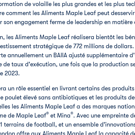
formation de volaille les plus grandes et les plus 
re comment les Aliments Maple Leaf peut desservir
r son engagement ferme de leadership en matière d
 les Aliments Maple Leaf réalisera bientôt les béné
estissement stratégique de 772 millions de dollars. 
rte annuellement un BAIIA ajusté supplémentaire d'
e de taux d'exécution, une fois que la production s
de 2023.
ra un rôle essentiel en livrant certains des produits
 poulet élevé sans antibiotiques et les produits de
lles les Aliments Maple Leaf a des marques nationa
®
®
ime de Maple Leaf
et Mina
. Avec une empreinte d
11 terrains de football, et un ensemble d'innovatio
ondon
offre aux Aliments Maple Leaf la capacité d