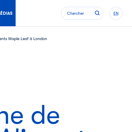
ÉDIAS
Chercher
EN
liments Maple Leaf à London
ine de