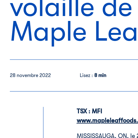
volaille d
Maple Lea
28 novembre 2022
Lisez :
8 min
TSX : MFI
www.mapleleaffoods.
MISSISSAUGA, ON
,
le