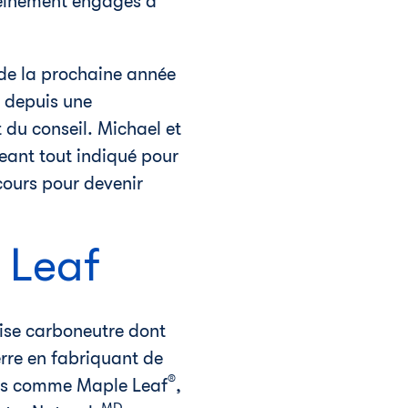
pleinement engagés à
s de la prochaine année
s depuis une
 du conseil. Michael et
igeant tout indiqué pour
cours pour devenir
 Leaf
rise carboneutre dont
terre en fabriquant de
®
les comme Maple Leaf
,
MD