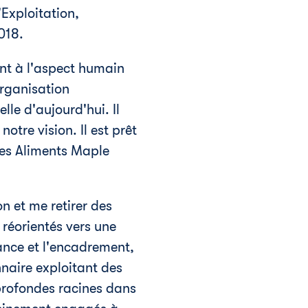
'Exploitation,
018.
ant à l'aspect humain
organisation
le d'aujourd'hui. Il
otre vision. Il est prêt
des Aliments Maple
on et me retirer des
 réorientés vers une
lance et l'encadrement,
nnaire exploitant des
profondes racines dans