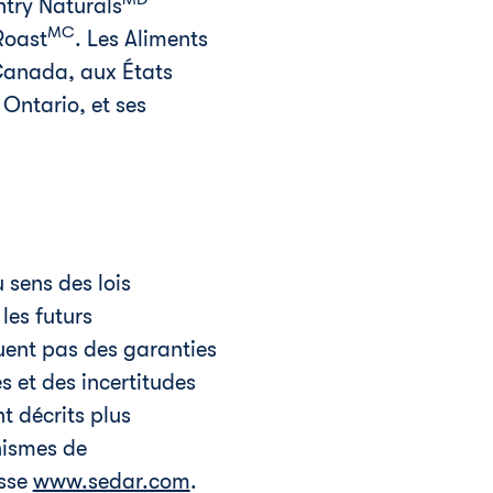
ntry Naturals
MC
Roast
. Les Aliments
anada
, aux États
n
Ontario
, et ses
 sens des lois
les futurs
uent pas des garanties
s et des incertitudes
nt décrits plus
nismes de
esse
www.sedar.com
.