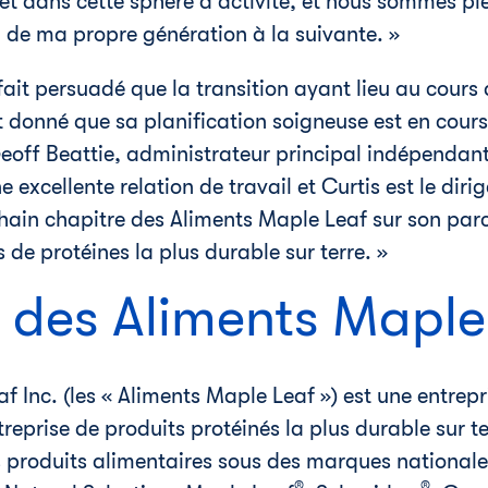
e et dans cette sphère d'activité, et nous sommes 
 de ma propre génération à la suivante. »
 fait persuadé que la transition ayant lieu au cour
t donné que sa planification soigneuse est en cour
eoff Beattie
, administrateur principal indépendant
e excellente relation de travail et Curtis est le dir
chain chapitre des Aliments Maple Leaf sur son par
s de protéines la plus durable sur terre. »
 des Aliments Maple
f Inc. (les « Aliments Maple Leaf ») est une entrep
entreprise de produits protéinés la plus durable sur 
 produits alimentaires sous des marques nationa
®
®