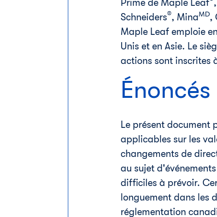
Prime de Maple Leaf
®
MD
Schneiders
, Mina
,
Maple Leaf emploie en
Unis et en Asie. Le siè
actions sont inscrites
Énoncés 
Le présent document po
applicables sur les va
changements de directi
au sujet d'événements 
difficiles à prévoir. C
longuement dans les d
réglementation canadi