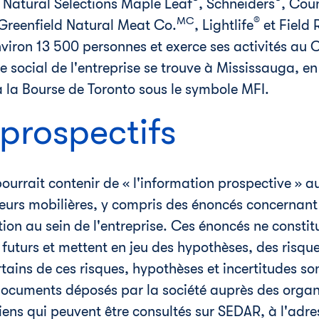
, Natural Selections Maple Leaf
, Schneiders
, Cou
MC
®
 Greenfield Natural Meat Co.
, Lightlife
et Field 
viron 13 500 personnes et exerce ses activités au
C
ge social de l'entreprise se trouve à
Mississauga
, e
 à la Bourse de
Toronto
sous le symbole MFI.
prospectifs
urrait contenir de « l'information prospective » au
leurs mobilières, y compris des énoncés concernant 
on au sein de l'entreprise. Ces énoncés ne constit
futurs et mettent en jeu des hypothèses, des risque
ertains de ces risques, hypothèses et incertitudes so
ocuments déposés par la société auprès des orga
ens qui peuvent être consultés sur SEDAR, à l'adr