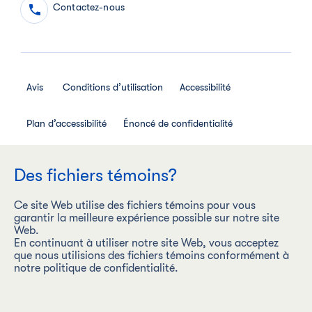
Contactez-nous
Avis
Conditions d’utilisation
Accessibilité
Plan d’accessibilité
Énoncé de confidentialité
Avis de confidentialité des employés
Des fichiers témoins?
Règlement interne relatif aux médias sociaux
Ce site Web utilise des fichiers témoins pour vous
garantir la meilleure expérience possible sur notre site
Web.
En continuant à utiliser notre site Web, vous acceptez
que nous utilisions des fichiers témoins conformément à
Les Aliments Maple Leaf Inc. (« Les Aliments Maple Leaf ») est
notre politique de confidentialité.
une entreprise carboneutre dont la vision est d’être l’entreprise
de produits de protéines la plus durable au monde, en
produisant de façon responsable des produits alimentaires