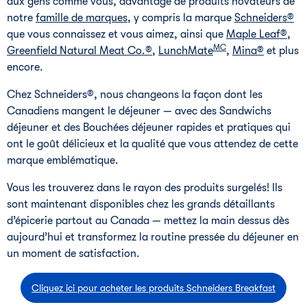
aux gens comme vous, davantage de produits novateurs de
notre
famille de marques
, y compris la marque
Schneiders®
que vous connaissez et vous aimez, ainsi que
Maple Leaf®
,
MC
Greenfield Natural Meat Co.®
,
LunchMate
,
Mina®
et plus
encore.
Chez Schneiders®, nous changeons la façon dont les
Canadiens mangent le déjeuner — avec des Sandwichs
déjeuner et des Bouchées déjeuner rapides et pratiques qui
ont le goût délicieux et la qualité que vous attendez de cette
marque emblématique.
Vous les trouverez dans le rayon des produits surgelés! Ils
sont maintenant disponibles chez les grands détaillants
d’épicerie partout au Canada — mettez la main dessus dès
aujourd’hui et transformez la routine pressée du déjeuner en
un moment de satisfaction.
Cliquez ici pour acheter les produits Schneiders Breakfast