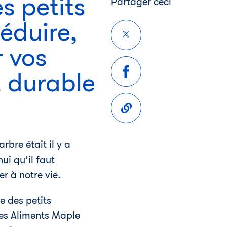
s petits
Partager ceci
réduire,
r vos
 durable
rbre était il y a
ui qu’il faut
 à notre vie.
e des petits
des Aliments Maple