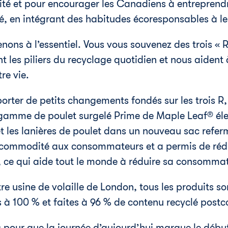
ité et pour encourager les Canadiens à entreprendr
, en intégrant des habitudes écoresponsables à le
venons à
l’essentiel
. Vous vous souvenez des trois « R 
ont les piliers du recyclage quotidien et nous aident
e vie.
orter de petits changements fondés sur les trois R
gamme de poulet surgelé Prime de Maple Leaf® éle
 et les lanières de poulet dans un nouveau sac ref
 commodité aux consommateurs et a permis de rédu
 ce qui aide tout le monde à réduire sa consommat
tre usine de volaille de London, tous les produits s
s à 100 % et faites à 96 % de contenu recyclé pos
s pour que la journée d’aujourd’hui marque le début