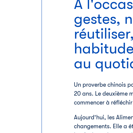
À l'occas
gestes, n
réutilise
habitude
au quoti
Un proverbe chinois pop
20 ans. Le deuxième me
commencer à réfléchir
Aujourd’hui, les Alime
changements. Elle a ét