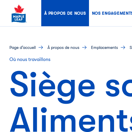
Skip
to
À PROPOS DE NOUS
NOS ENGAGEMENT
content
page d’accueil
à propos de nous
emplacements
S
Où nous travaillons
Siège s
Alimen