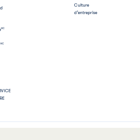
Culture
nd
d’entreprise
e
MC
t
MC
RVICE
IRE