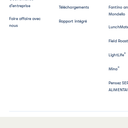
d’entreprise
Téléchargements
Fantino a
Mondello
Faire affaire avec
Rapport intégré
nous
LunchMat
Field Roas
®
LightLife
®
Mina
Pensez SE
ALIMENTA