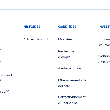
HISTOIRES
CARRIÈRES
INVEST
Articles de fond
Carrières
Inform
les inve
®
f
Recherche
Canada
d’emploi
Spin-O
®
s
Alertes emplois
 Natural
Cheminements de
C
carrière
tein
MC
Perfectionnement
du personnel