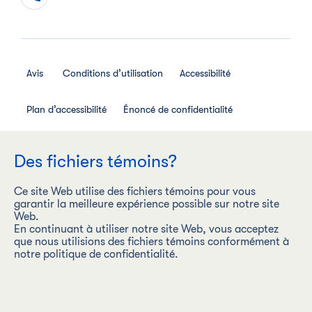
Avis
Conditions d’utilisation
Accessibilité
Plan d’accessibilité
Énoncé de confidentialité
Avis de confidentialité des employés
Des fichiers témoins?
Règlement interne relatif aux médias sociaux
Ce site Web utilise des fichiers témoins pour vous
garantir la meilleure expérience possible sur notre site
Web.
En continuant à utiliser notre site Web, vous acceptez
que nous utilisions des fichiers témoins conformément à
Les Aliments Maple Leaf Inc. (« Les Aliments Maple Leaf ») est
notre politique de confidentialité.
une entreprise carboneutre dont la vision est d’être l’entreprise
de produits de protéines la plus durable au monde, en
produisant de façon responsable des produits alimentaires
sous des marques de premier plan.