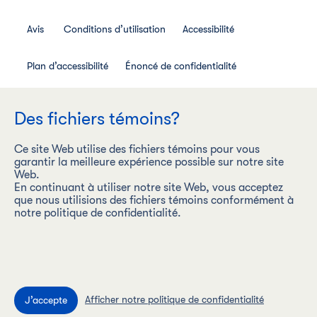
Avis
Conditions d’utilisation
Accessibilité
Plan d’accessibilité
Énoncé de confidentialité
Avis de confidentialité des employés
Des fichiers témoins?
Règlement interne relatif aux médias sociaux
Ce site Web utilise des fichiers témoins pour vous
garantir la meilleure expérience possible sur notre site
Web.
En continuant à utiliser notre site Web, vous acceptez
que nous utilisions des fichiers témoins conformément à
Les Aliments Maple Leaf Inc. (« Les Aliments Maple Leaf ») est
notre politique de confidentialité.
une entreprise carboneutre dont la vision est d’être l’entreprise
de produits de protéines la plus durable au monde, en
produisant de façon responsable des produits alimentaires
sous des marques de premier plan.
Afficher notre politique de confidentialité
©2009–2026 Les Aliments Maple Leaf. Tous droits réservés.