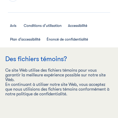
Avis
Conditions d’utilisation
Accessibilité
Plan d’accessibilité
Énoncé de confidentialité
Avis de confidentialité des employés
Des fichiers témoins?
Règlement interne relatif aux médias sociaux
Ce site Web utilise des fichiers témoins pour vous
garantir la meilleure expérience possible sur notre site
Web.
En continuant à utiliser notre site Web, vous acceptez
que nous utilisions des fichiers témoins conformément à
Les Aliments Maple Leaf Inc. (« Les Aliments Maple Leaf ») est
notre politique de confidentialité.
une entreprise carboneutre dont la vision est d’être l’entreprise
de produits de protéines la plus durable au monde, en
produisant de façon responsable des produits alimentaires
sous des marques de premier plan.