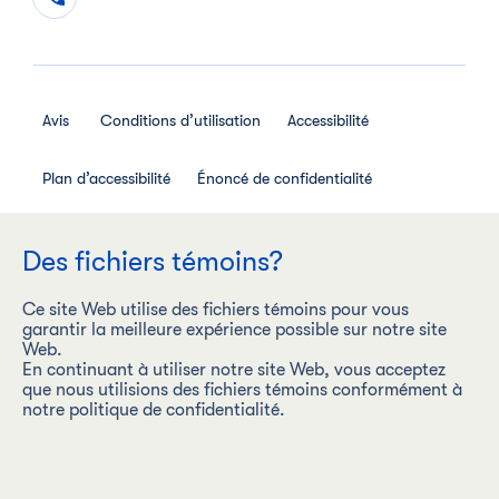
Avis
Conditions d’utilisation
Accessibilité
Plan d’accessibilité
Énoncé de confidentialité
Avis de confidentialité des employés
Des fichiers témoins?
Règlement interne relatif aux médias sociaux
Ce site Web utilise des fichiers témoins pour vous
garantir la meilleure expérience possible sur notre site
Web.
En continuant à utiliser notre site Web, vous acceptez
que nous utilisions des fichiers témoins conformément à
Les Aliments Maple Leaf Inc. (« Les Aliments Maple Leaf ») est
notre politique de confidentialité.
une entreprise carboneutre dont la vision est d’être l’entreprise
de produits de protéines la plus durable au monde, en
produisant de façon responsable des produits alimentaires
sous des marques de premier plan.