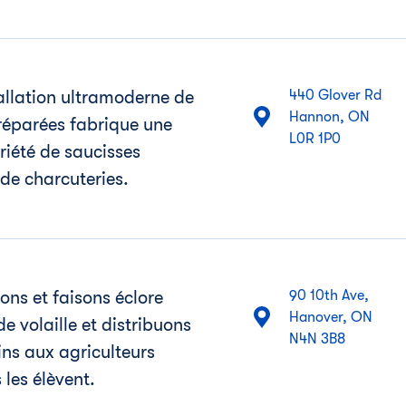
allation ultramoderne de
440 Glover Rd
Hannon, ON
réparées fabrique une
L0R 1P0
riété de saucisses
de charcuteries.
ns et faisons éclore
90 10th Ave,
Hanover, ON
e volaille et distribuons
N4N 3B8
ns aux agriculteurs
 les élèvent.