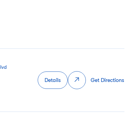
lvd
Details
Get Directions