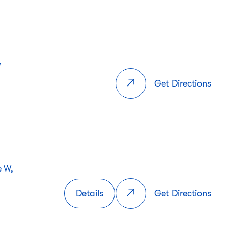
,
Get Directions
e W,
Details
Get Directions