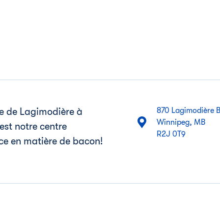
ne de Lagimodière à
870 Lagimodière B
Winnipeg, MB
st notre centre
R2J 0T9
ce en matière de bacon!