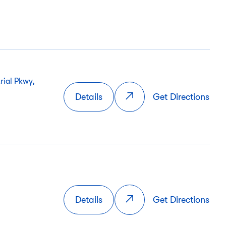
rial Pkwy,
Details
Get Directions
Details
Get Directions